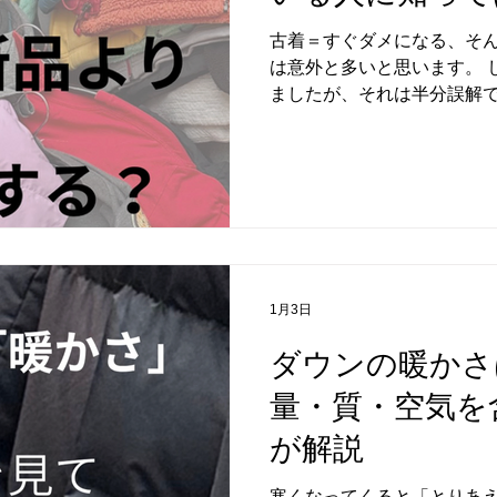
ことも珍しくありません。 
古着＝すぐダメになる、そ
です。 アメリカ製、ヨーロ
は意外と多いと思います。 
表記でもシルエットの考え
ましたが、それは半分誤解で
す。 そこに洗濯や乾燥の影
着もありますが、作りの良
によって、元のサイズから
ることも普通にあります。 
す。 つまり古着のサイズ表
ではなく、「どう作られてい
知っているかどうかで、古
す。 ▽ 生地がしっかりし
耐久性を重視して作られてい
削減よりも「長く使う」前
地自体が厚く、コシがありま
1月3日
トでも、 触った瞬間に「重
ダウンの暖かさ
は要チェック。 ペラペラし
長持ちする可能性が高いです
量・質・空気を
見ると、その服の本気度が分
均一で、糸がしっかり詰ま
が解説
けません。 昔の服は量産効
して作られていることが多く
寒くなってくると「とりあ