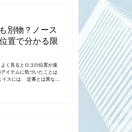
HyVent（ハイベント）
スが独自に開発した防水×透湿素
内側のムレを外に逃がしてく
に00〜10年代のノースフェ
も別物？ノース
、 古着市場でも状態の良い
位置で分かる限
もあります。 ゴワつきが少
、 アウトドア専用というよ
能性という印象です。 ▽
entとよく比較されるのが
、よく見るとロゴの位置が違
防水透湿素材ですが、着たときの
のアイテムに気づいたことは
ェイスには、 定番とは異なる
が存在します。特に古着市場
るかどうかで、アイテムの見
変わってきます。 今回は、
 ノースフェイスのロゴ位置
限定モデルや仕入れ背景につ
ていきます。 ▽ ノースフェ
にイメージされるノースフェ