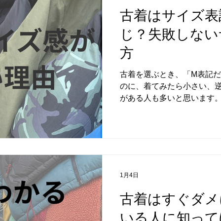
観や経営方針の違いが徐々に
古着はサイズ表
結果、兄はADIDASを、弟
真逆のブランドとして成長し
じ？失敗しない
ロゴに込められたそれぞれの思
スリーストライプは、機能
方
想から生まれました。 一方
ピード感のあるロゴを採用
古着を選ぶとき、「M表記
を打ち
のに、着てみたら小さい、
がある人も多いと思います。
イズ表記を信じすぎて失敗
た。 古着は新品と違って、
界です。 だからこそ大事な
た感じ」**という考え方。
なぜバラつくのか、そして
しいポイントをまとめます。
1月4日
ない理由 古着は、作られた
ず前提として、現代の服と
古着はすぐダメ
ん。 年代が違えば、当時の平
いる人に知って
のMと、今のMでは、肩幅や