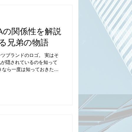
UMAの関係性を解説
る兄弟の物語
ツブランドのロゴ。 実はそ
執が隠されているのを知って
きなら一度は知っておきた
関係性について。 ブランドの成
ものスニーカーやジャージが
 ▽ ADIDASとPUMAは
DIDASとPUMAの創業者
じ家で育ち、同じ靴工房でス
ろからすべてが始まりまし
発に情熱を注ぎ、弟は営業や
初は二人三脚でしたが、価値