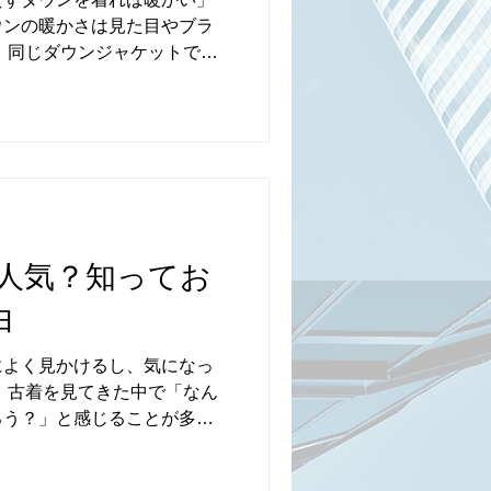
ウンの暖かさは見た目やブラ
 同じダウンジャケットで
然違うと感じたことがある人
を扱う中でたくさんのダウン
にははっきりとした理由があ
ぶときやオンライン購入で失
本当の暖かさを決めるポイン
きます。 ▽ ダウンの量（フ
一番分かりやすいのが、中に
 どれだけ高品質なダウンで
人気？知ってお
さは弱くなります。 特に古
由
ウンが潰れてしまい、見た目
もあります。 触ったときに
によく見かけるし、気になっ
うかは、必ずチェックしたい
 古着を見てきた中で「なん
の質（ダウン率・フェザーとの
ろう？」と感じることが多く
ンの質。 ダウンジャケットの
あります。 今回は、これか
フェザー（羽根）の割合で決
すでに好きな人にも知ってお
ほど、軽く