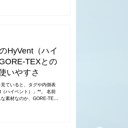
3つの理由を整理して紹介し
くと、アイテム選びがかなり
ンドの速さ 韓国古着の一番の魅
かく早いところです。 韓国
まで流行の移り変わりが早
インやシルエットがすぐに古
おかげで、日本ではまだ高い
HyVent（ハイ
インの服を古着価格で楽しめ
に合う服を探している人にと
ORE-TEXとの
性がいいジャンルだと思いま
古着が初心者にもおすすめされる
使いやすさ
コンディションが良いことで
や、保管状態が良いアイテム
を見ていると、タグや内側表
というイ
nt（ハイベント）」**。 名前
素材なのか、GORE-TEX
という人も多いと思います。
を仕入れる中で、街着として
るのがHyVent。 今回は、
古着目線・普段着目線で分かり