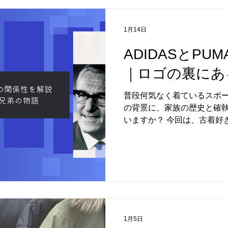
1月14日
ADIDASとP
｜ロゴの裏にあ
普段何気なく着ているスポー
の背景に、家族の歴史と確
いますか？ 今回は、古着好
い、ADIDASとPUMAの
り立ちを知ることで、いつ
少し違って見えてくるはずです。
兄弟から生まれたブランド A
は、ドイツ出身の兄弟。 同
ポーツシューズを作るとこ
た。 兄は職人気質で製品開
マーケティングが得意。 最
1月5日