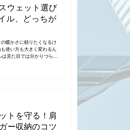
付近に配置されているもの。
スウェット選び
れているレギュラーラインに
イル、どっちが
としての機能性と分かりやす
 街中でもよく見かけるため
スフェイスを選ぶ人にも馴染
 背中中央にロゴが入るモデル
トの暖かさに頼りたくなるけ
にロゴが入るタイプ は、あま
地も使い方も大きく変わるん
ゴ配置は、主に韓国限定ライ
ルは見た目では分かりづら
画で採用さ
む人も多いはず。 ここで
ったりな一枚が見つかるよう
方を分かりやすく解説しま
側をかき立ててふわっと毛羽立た
が最大の特徴。 空気を含む
寒さが厳しい時期でも快適に
で、裏パイルに比べると少し
長期間着ると毛玉が出やすい
ットを守る！肩
イル ループ状の糸が並ぶタオル
ガー収納のコツ
気性が良いのが魅力。 汗を