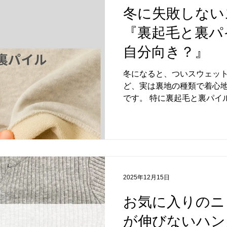
イスのロゴは、胸元や左肩
冬に失敗しない
これはグローバルで展開さ
『裏起毛と裏パ
多く、アウトドアブランド
さを重視したデザインです。
自分向き？』
安心感があり、初めてノー
みやすいのが特徴です。 ▽
冬になると、ついスウェッ
とは一方で、 背中の真ん中
ど、実は裏地の種類で着心
り見かけない仕様。このロ
です。 特に裏起毛と裏パイ
ンやコラボモデル、別注企
く、どっちを選べばいいか悩
は、あなたの冬コーデにぴ
に、それぞれの特徴と選び
す。 ▽ 裏起毛 生地の裏
せた作りで、保温性が高いの
のでとても暖かく、真冬の
2025年12月15日
過ごせるタイプです。 一方
だけ生地が重く感じたり、
お気に入りのニ
場合もあります。 ▽ 裏パ
が伸びないハン
地のような構造で、軽くて通