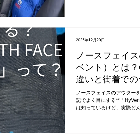
いてほしい韓国古着が人気な
ます。 この特徴を知ってお
楽しくなります。 ▽ トレ
力は、トレンドの反映がとに
ではストリートからモード
く、少し前に流行ったデザ
2025年12月20日
着市場に出てきます。 その
ノースフェイスの
アイテムや、今っぽいデザ
るのが強みです。 今の気分
ベント）とは？G
って、韓国古着はかなり相
す。 ▽ 状態の良さ 韓国
違いと街着での
理由のひとつが、全体的に
す。 着用回数が少ないもの
ノースフェイスのアウター
が多く、 「古着＝ボロい」
記でよく目にする**「HyVe
は知っているけど、実際どんな
と何が違うのか分からない
韓国古着でノースフェイス
本当に使いやすい素材だと感じ
そんなHyVentについて、