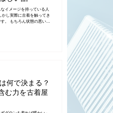
さらに国による違いも大きい
んなイメージを持っている人
ッパ製、アジア製では、同じ
しかし実際に古着を触ってき
方自体が違うことがありま
す。 もちろん状態の悪い古
響が加わります。 縮みやヨレ
い古着は新品より長く着られ
変化している古着も多いで
大切なのは「古着かどうか」
記は
て、どう選ぶか」。 ここを
着の印象はかなり変わりま
ている古着 昔の服は、今よりも
たものが多いです。 コスト
提だった時代の服なので、生
す。 特にTシャツやスウェッ
さ」や「密度」を感じるもの
は何で決まる？
ていない古着は、それだけで
。 ▽ 縫製が強い古着 縫製を
含む力を古着屋
かります。 ステッチの幅が
っているものは、簡単には裂
率よりも、壊れにくさを優先
、 力のかかる部分（襟・
えずダウンを着れば暖かい」