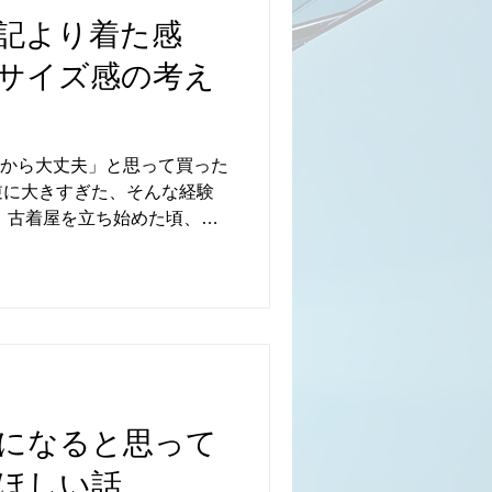
表面化していきます。 その
記より着た感
はPUMAを立ち上げ、同じ街で
ていくことになります。 ▽
サイズ感の考え
想 ADIDASの象徴である
性とパフォーマンス重視の思
PUMAは、よりシャープでス
し、攻めのスポーツスタイル
だから大丈夫」と思って買った
逆に大きすぎた、そんな経験
 古着屋を立ち始めた頃、サ
したことが何度もありまし
数字だけでは判断できない世
のが、**サイズ表記より「着
 ここでは、古着のサイズ感が
失敗しないために意識してほ
 ▽ サイズ表記が当てになら
条件が一枚一枚違います。 ま
同じ基準で作られていませ
になると思って
均体型も違います。 90年代
ほしい話
身幅の感覚がまったく別物な