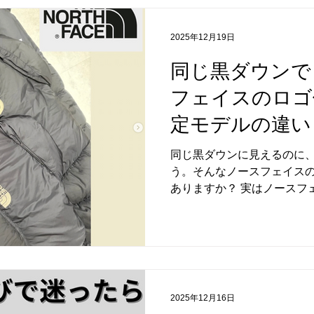
やすくまとめていきます。 ▽ 
HyVentは、ノースフェイ
2025年12月19日
材。 雨や風を防ぎながら、
れるのが大きな特徴です。 特
同じ黒ダウンで
イスでは多く採用されていて
フェイスのロゴ
個体が見つかりやすい素材で
なく、軽くて動きやすいので
定モデルの違い
り日常使いにちょうどいい機
GORE-TEXとの違い HyV
同じ黒ダウンに見えるのに
GORE-TEX。 どちらも
う。そんなノースフェイス
感覚は結構違います。 GOR
ありますか？ 実はノースフ
ロゴ配置 を採用したモデル
では、この違いを知ってい
え方や価値の感じ方が大きく
古着好きなら知っておきたい
の違い と、そこから分かる
いて、僕なりの視点で解説し
2025年12月16日
イスの定番ロゴ位置一般的