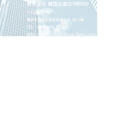
株式会社 韓国古着の5WINS
〒223-0058
横浜市港北区新吉田東8-2-16 1階
TEL：045-900-1294
MAIL:info@kankokufurugi-5wins.com
プライバシーポリシー
｜
特定商取引法
に基づく表記