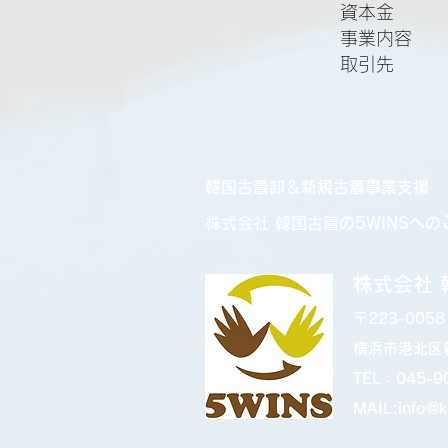
資本金 
事業内容 
取引先 リ
韓国古着卸＆新規古着事業支援
株式会社 韓国古着の5WINSへの
株式会社 
〒223-0058
横浜市港北区新
TEL：045-9
MAIL:info@k