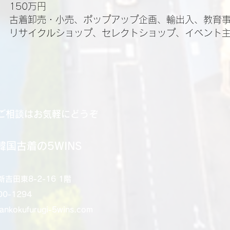
150万円
古着卸売・小売、ポップアップ企画、輸出入、教育
サイクルショップ、セレクトショップ、イベント主
ご相談はお気軽にどうぞ
韓国古着の5WINS
吉田東8-2-16 1階
00-1294
ankokufurugi-5wins.com