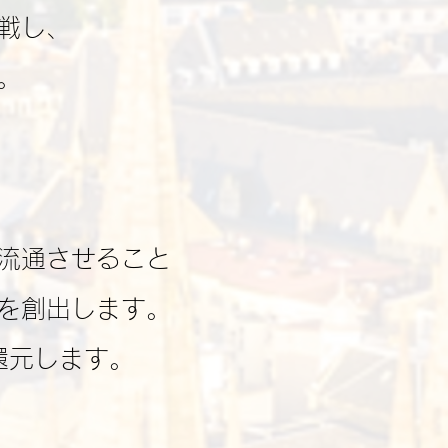
戦し、
。
流通させること
を創出します。
還元します。