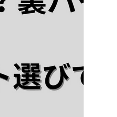
HyVentについて、古着目線・普段着目線で分かり
やすくまとめていきます。 ▽ HyVent（ハイベン
ト） HyVentは、ノースフェイスが独自に開発した
防水×透湿素材。 雨や風を防ぎながら、内側のムレ
を外に逃がしてくれるのが大きな特徴です。 特に
00〜10年代のノースフェイスでは多く採用されて
いて、 古着市場でも状態の良い個体が見つかりや
すい素材でもあります。 ゴワつきが少なく、軽く
て動きやすいので、 アウトドア専用というより日
常使いにちょうどいい機能性という印象です。 ▽
GORE-TEXとの違い HyVentとよく比較されるのが
GORE-TEX。 どちらも防水透湿素材ですが、着た
ときの感覚は結構違います。 GOR