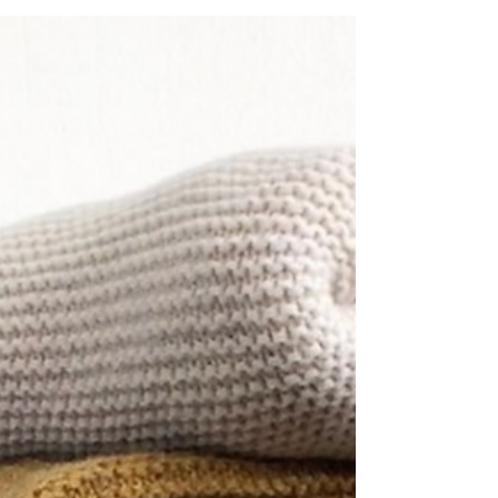
なるけど、実は裏地の種類で着心地も使い方も大
きく変わるんです。 特に裏起毛と裏パイルは見た
目では分かりづらく、どっちを選べばいいか悩む
人も多いはず。 ここでは、あなたの冬コーデにぴ
ったりな一枚が見つかるように、それぞれの特徴
と選び方を分かりやすく解説します。 ▽ 裏起毛 生
地の裏側をかき立ててふわっと毛羽立たせた作り
で、保温性が高いのが最大の特徴。 空気を含むの
でとても暖かく、真冬の寒さが厳しい時期でも快
適に過ごせるタイプです。 一方で、裏パイルに比
べると少しだけ生地が重く感じたり、長期間着る
と毛玉が出やすい場合もあります。 ▽ 裏パイル ル
ープ状の糸が並ぶタオル地のような構造で、軽く
て通気性が良いのが魅力。 汗を吸い取りやすく、
ロングシーズンで使える万能タイプです。 冬はも
ちろん、春先まで長く着たい人には特に相性がい
い素材。 暖かさでは裏起毛に劣るけど、軽さと扱
いやすさでは裏パイルが勝ります。 冬のスウェッ
トコーデは、この裏地の特徴を知るだけで選び方
の失敗がぐっと減ります。 ここからは、裏起毛と
裏パイ