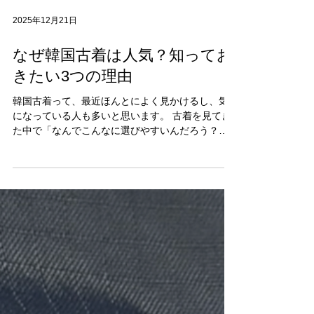
2025年12月21日
なぜ韓国古着は人気？知ってお
きたい3つの理由
韓国古着って、最近ほんとによく見かけるし、気
になっている人も多いと思います。 古着を見てき
た中で「なんでこんなに選びやすいんだろう？」
と感じることが多くて、そこにはちゃんと理由が
あります。 今回は、これから韓国古着を選ぶ人に
も、すでに好きな人にも知っておいてほしい韓国
古着が人気な3つの理由を整理して紹介します。 こ
の特徴を知っておくと、アイテム選びがかなり楽
しくなります。 ▽ トレンドの速さ 韓国古着の一番
の魅力は、トレンドの反映がとにかく早いところ
です。 韓国ではストリートからモードまで流行の
移り変わりが早く、少し前に流行ったデザインや
シルエットがすぐに古着市場に出てきます。 その