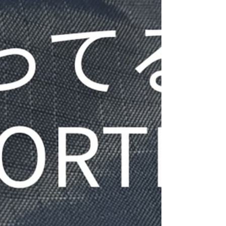
おかげで、日本ではまだ高いアイテムや、今っぽ
いデザインの服を古着価格で楽しめるのが強みで
す。 今の気分に合う服を探している人にとって、
韓国古着はかなり相性がいいジャンルだと思いま
す。 ▽ 状態の良さ 韓国古着が初心者にもおすすめ
される理由のひとつが、全体的にコンディション
が良いことです。 着用回数が少ないものや、保管
状態が良いアイテムが多く、 「古着＝ボロい」と
いうイ