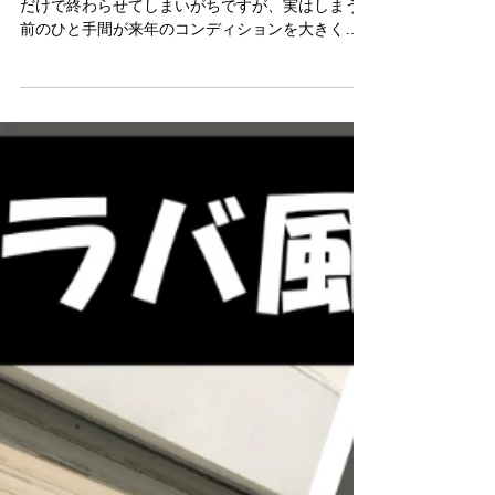
衣替え前に必ずやるべき服のケ
ア3選とは？お気に入りを長持
ちさせる基本ポイント
衣替えの季節になると、クローゼットの入れ替え
だけで終わらせてしまいがちですが、実はしまう
前のひと手間が来年のコンディションを大きく左
右します。特に古着は素材の状態や経年変化が魅
力でもあるので、“正しいケアをしてから保管する
こと” がとても大切なんです。 今日は、僕が普段
から意識している衣替え前の基本ケアを、シンプ
ルに3つに絞って紹介します。どれもすぐに実践で
きる内容なので、ぜひ取り入れてみてください。
▽ 洗ってからしまう洋服を長持ちさせるための大
前提は、必ず洗ってから収納すること。皮脂汚れ
や汗が残ったまましまうと、来年出した時に黄ば
みやニオイの原因になってしまいます。古着は特
に繊維に汚れが残りやすいので、 やさしい洗剤で
丁寧に洗うこと を意識しましょう。 ▽ 湿気対策を
忘れずにクローゼットのトラブルで多いのが湿