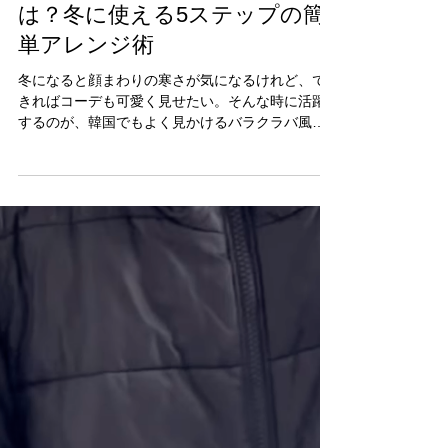
2025年12月13日
バラクラバ風マフラー巻きと
は？冬に使える5ステップの簡
単アレンジ術
冬になると顔まわりの寒さが気になるけれど、で
きればコーデも可愛く見せたい。そんな時に活躍
するのが、韓国でもよく見かけるバラクラバ風マ
フラー巻き。暖かさもデザイン性も欲しい人には
ぴったりの万能アレンジだと思う。 マフラーを首
まわりだけでなく頭まですっぽり包むように巻く
ことで、ひとつのアイテムでバラクラバ風の見た
目を作れるのがポイント。実は5ステップで誰でも
簡単にできるから、冬の定番テクとして覚えてお