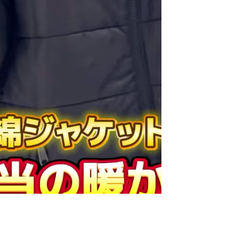
くと便利。 バラクラバ風マフラー巻き バラクラバ
（目出し帽）のように、頭や頬までマフラーで覆
う巻き方のこと。専用アイテムを買わなくても、
手持ちのマフラーを使って暖かく、かつ韓国っぽ
い印象を作れるのが魅力。 コーデのアクセントに
もなり、顔まわりにボリュームが出るので、シン
プルな冬服でも一気に華やぐ。 寒い日の外出でも
快適に過ごせるのがうれしいポイント。 バラクラ
バ風マフラー巻きの着こなしポイント ▷ すっきり
見せたい日は、アウターはショート丈でバランス
を取る ▷ ボリュームのあるマフラーを使うと韓国
らしいシルエットに仕上がる ▷ 顔まわりにボリュ
ームが出る