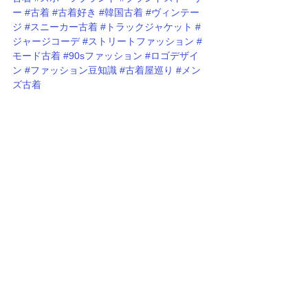
ー
#古着
#古着好き
#韓国古着
#ヴィンテー
ジ
#スニーカー古着
#トラックジャケット
#
ジャージコーデ
#ストリートファッション
#
モード古着
#90sファッション
#ロゴデザイ
ン
#ファッション豆知識
#古着屋巡り
#メン
ズ古着
参考投稿URL: 
https://www.instagram.com/p/DTXp_4aEnW
w/
すべて表示
関連記事