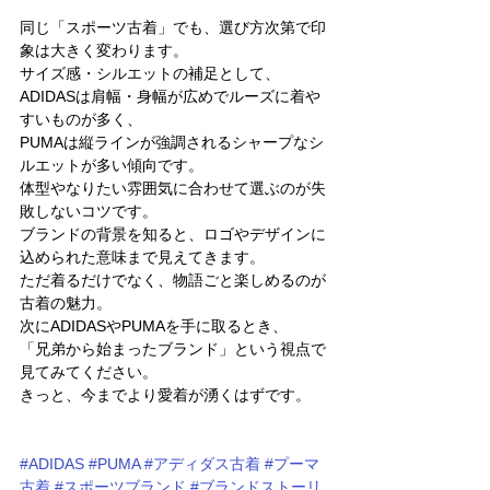
同じ「スポーツ古着」でも、選び方次第で印
象は大きく変わります。
サイズ感・シルエットの補足として、
ADIDASは肩幅・身幅が広めでルーズに着や
すいものが多く、
PUMAは縦ラインが強調されるシャープなシ
ルエットが多い傾向です。
体型やなりたい雰囲気に合わせて選ぶのが失
敗しないコツです。
ブランドの背景を知ると、ロゴやデザインに
込められた意味まで見えてきます。
ただ着るだけでなく、物語ごと楽しめるのが
古着の魅力。
次にADIDASやPUMAを手に取るとき、
「兄弟から始まったブランド」という視点で
見てみてください。
きっと、今までより愛着が湧くはずです。
#ADIDAS
#PUMA
#アディダス古着
#プーマ
古着
#スポーツブランド
#ブランドストーリ