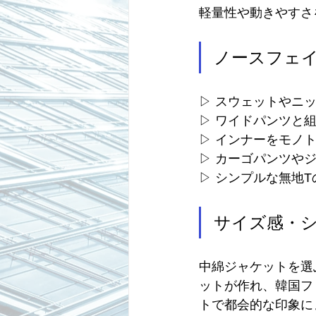
軽量性や動きやすさ
ノースフェ
▷ スウェットやニ
▷ ワイドパンツと
▷ インナーをモノ
▷ カーゴパンツや
▷ シンプルな無地
サイズ感・
中綿ジャケットを選
ットが作れ、韓国フ
トで都会的な印象に