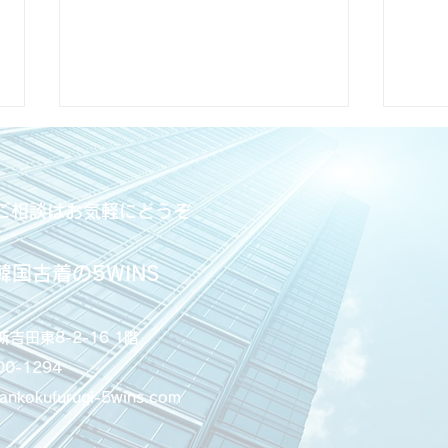
ご相談はお気軽にどうぞ
韓国古着の5WINS
古着はサイズ表記より着た感
古着
じ？失敗しないサイズ感の考
てい
吉田東8-2-16 1階
え方
00-1294
ankokufurugi-5wins.com