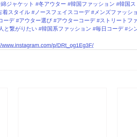
中綿ジャケット
#冬アウター
#韓国ファッション
#韓国ス
古着スタイル
#ノースフェイスコーデ
#メンズファッシ
コーデ
#アウター選び
#アウターコーデ
#ストリートフ
人と繋がりたい
#韓国系ファッション
#毎日コーデ
#シ
://www.instagram.com/p/DRt_og1Eg3F/