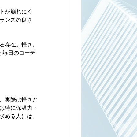
トが崩れにく
ランスの良さ
る存在。軽さ、
と毎日のコーデ
、実際は軽さと
は特に保温力・
求める人には、