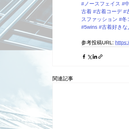
#ノースフェイス
#
古着
#古着コーデ
#
スファッション
#冬
#5wins
#古着好きな
参考投稿URL: 
https
関連記事