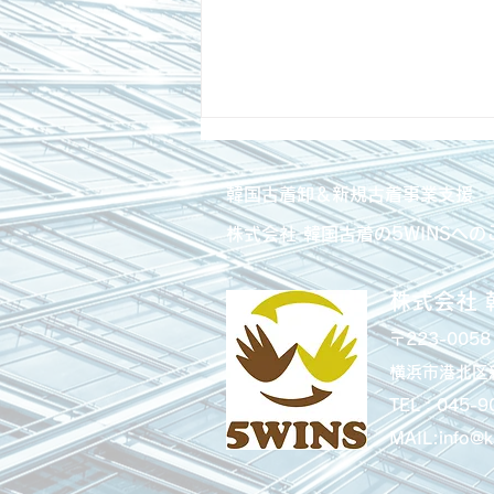
韓国古着卸＆新規古着事業支援
株式会社 韓国古着の5WINSへの
株式会社 
ADIDASとPUMAの関係性を
〒223-0058
解説｜ロゴの裏にある兄弟の
横浜市港北区新
物語
TEL：045-9
MAIL:info@k