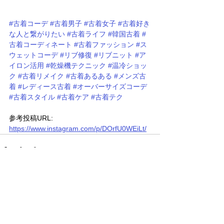
#古着コーデ
#古着男子
#古着女子
#古着好き
な人と繋がりたい
#古着ライフ
#韓国古着
#
古着コーディネート
#古着ファッション
#ス
ウェットコーデ
#リブ修復
#リブニット
#ア
イロン活用
#乾燥機テクニック
#温冷ショッ
ク
#古着リメイク
#古着あるある
#メンズ古
着
#レディース古着
#オーバーサイズコーデ
#古着スタイル
#古着ケア
#古着テク
参考投稿URL: 
https://www.instagram.com/p/DOrfU0WEiLt/
すべて表示
関連記事