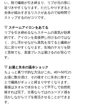
い。熱で繊維が引き締まり、リブが元の形に
近づきやすくなります。ただしやりすぎると
全体が縮みすぎるリスクがあるので短時間で
ストップするのがコツです。
▽ スチームアイロンをあてる
リブを引き締めるならスチームの蒸気が効果
的です。アイロンを直接押し付けるのではな
く、少し浮かせながら蒸気を当てると繊維が
元に戻りやすくなります。生地のテカリを防
ぐ意味でも、直接プレスは避けるのが安心で
す。
▽ お湯と氷水の温冷ショック
ちょっと裏ワザ的な方法がこれ。40〜50℃の
お湯に数分浸け、その後すぐに氷水に移すこ
とで繊維がギュッと締まりやすくなります。
最後はタオルで水分をとって平干しで自然乾
燥すれば完了。古着ならではのユーズド感を
活かしながらリブを復活させることができま
す。