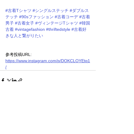
#古着Tシャツ
#シングルステッチ
#ダブルス
テッチ
#90sファッション
#古着コーデ
#古着
男子
#古着女子
#ヴィンテージTシャツ
#韓国
古着
#vintagefashion
#thriftedstyle
#古着好
きな人と繋がりたい
参考投稿URL: 
https://www.instagram.com/p/DOKCLOYEtq1
/
すべて表示
関連記事