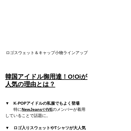
ロゴスウェット＆キャップ小物ラインアップ
韓国アイドル御用達！O!Oiが
人気の理由とは？
▼　
K-POPアイドルの私服でもよく登場
　　特に
NewJeans
や
IVE
のメンバーが着用
していることで話題に。
▼　
ロゴ入りスウェットやTシャツが大人気