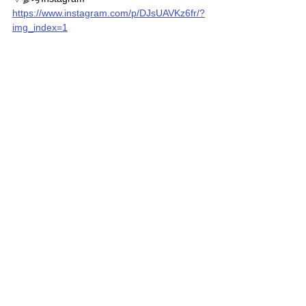
https://www.instagram.com/p/DJsUAVKz6fr/?
img_index=1
#OIOI
#5252BYOIOI
#オアイオアイ
#オアイ
オアイコーデ
#OIOIファッション
#韓国ブランド
#韓国ファッション
#韓国スト
リート
#韓国古着
#ユニセックスファッショ
ン
#Z世代ファッション
#ジェンダーレスフ
ァッション
#ストリート系女子
#スクールガ
ールコーデ
#NewJeans着用
#IVE着用
#韓国
アイドル私服
#推しとおそろコーデ
#アイド
ル私服コーデ
すべて表示
関連記事