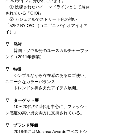
2つのラインに分かれています。
　① 洗練されたハイエンドラインとして展開
されている「O!Oi」
　② カジュアルでストリート色の強い
「5252 BY O!Oi（ゴニゴニ バイ オアイオア
イ）」
▽　発祥
韓国・ソウル発のユースカルチャーブラ
ンド（2011年創業）
▽   特徴
シンプルながら存在感のあるロゴ使い、
ユニークなカラーバランス
　　トレンドを押さえたアイテム展開。
▽　ターゲット層
10〜20代のZ世代を中心に、ファッショ
ン感度の高い男女両方に支持されている。
▽   ブランド評価
2018年にはMusinsa Awardsでベストシ