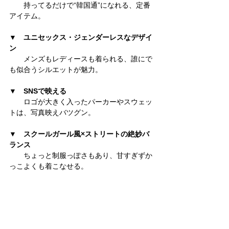
　　持ってるだけで“韓国通”になれる、定番
アイテム。
▼　
ユニセックス・ジェンダーレスなデザイ
ン
　　メンズもレディースも着られる、誰にで
も似合うシルエットが魅力。
▼　
SNSで映える
　　ロゴが大きく入ったパーカーやスウェッ
トは、写真映えバツグン。
▼　
スクールガール風×ストリートの絶妙バ
ランス
　　ちょっと制服っぽさもあり、甘すぎずか
っこよくも着こなせる。