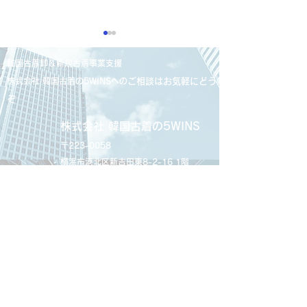
韓国古着卸＆新規古着事業支援
株式会社 韓国古着の5WINSへの
ご相談はお気軽にどう
ぞ
株式会社 韓国古着の5WINS
2025.06.21 「びわ湖大津
2025.06.21 「P
〒223-0058
経済新聞」に掲載されま
TIMES」に掲
横浜市港北区新吉田東8-2-16 1階
した
た
TEL：045-900-1294
MAIL:info@kankokufurugi-5wins.com
プライバシーポリシー
｜
特定商取引法
に基づく表記