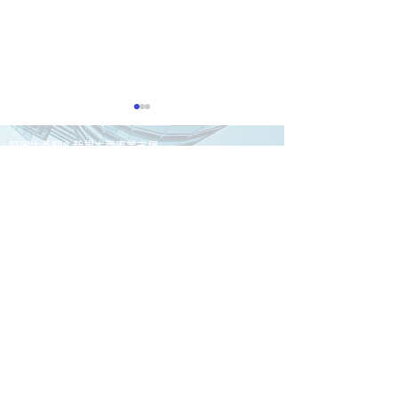
韓国古着卸＆新規古着事業支援
株式会社 韓国古着の5WINSへの
ご相談はお気軽にどう
ぞ
株式会社 韓国古着の5WINS
2025.06.21 「PR
2025.06.21 
〒223-0058
TIMES」に掲載されまし
とめBeans」
横浜市港北区新吉田東8-2-16 1階
た
ました
TEL：045-900-1294
MAIL:info@kankokufurugi-5wins.com
プライバシーポリシー
｜
特定商取引法
に基づく表記