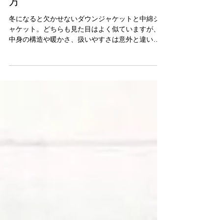
目そっくりな冬アウターの選び
方
冬になると欠かせないダウンジャケットと中綿ジ
ャケット。どちらも見た目はよく似ていますが、
中身の構造や暖かさ、扱いやすさは意外と違いま
す。特徴を知っておくと、自分に合ったアウター
選びがぐっと簡単になります。 まずは、それぞれ
のジャケットがどんな素材で、どんな強みを持っ
ているのかを整理していきます。 ▽ ダウンジャケ
ット ダウンは水鳥の羽毛を使った素材で、空気を
たっぷり含むことで高い保温性を発揮します。軽
さと暖かさのバランスが良く、気温が低い日でも
しっかり体を守ってくれます。反面、水に弱いと
いう特徴もあり、湿気を含むと暖かさが落ちやす
い点には注意が必要です。 ▽ 中綿ジャケット 中綿
はポリエステルなどの化学繊維を綿状に加工した
もの。ダウンよりも水に強く、扱いやすいのが大
きな魅力です。コストが抑えられるため、手頃な
価格帯のアイテムが多いのも特徴。ダウンほどの
軽さや保温性はないものの、普段使いには十分な