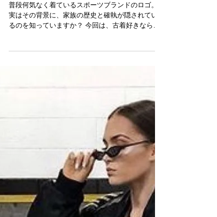
説｜ロゴの裏にある兄弟の物語
普段何気なく着ているスポーツブランドのロゴ。
実はその背景に、家族の歴史と確執が隠されてい
るのを知っていますか？ 今回は、古着好きなら一
度は知っておきたい、ADIDASとPUMAの関係性に
ついて。 ブランドの成り立ちを知ることで、いつ
ものスニーカーやジャージが少し違って見えてく
るはずです。 ▽ ADIDASとPUMAは兄弟から生ま
れたブランド ADIDASとPUMAの創業者は、ドイツ
出身の兄弟。 同じ家で育ち、同じ靴工房でスポー
ツシューズを作るところからすべてが始まりまし
た。 兄は職人気質で製品開発に情熱を注ぎ、弟は
営業やマーケティングが得意。 最初は二人三脚で
したが、価値観や経営方針の違いが徐々に表面化
していきます。 その結果、兄はADIDASを、弟は
PUMAを立ち上げ、同じ街で真逆のブランドとして
成長していくことになります。 ▽ ロゴに込められ
たそれぞれの思想 ADIDASの象徴であるスリース
トライプは、機能性とパフォーマンス重視の思想
から生まれました。 一方PUMAは、よりシャープ
でスピード感のあるロゴを採用し、攻めのスポー