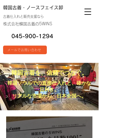
韓国古着・
ノースフェイス卸
古着仕入れと販売支援なら
株式会社韓国古着の5WINS
045-900-1294
メールでお問い合わせ
韓国古着を、信頼でつなぐ。
韓国ソウルでの直接仕入れと、確かな
目利き。
リアルな市場から、日本全国へ。