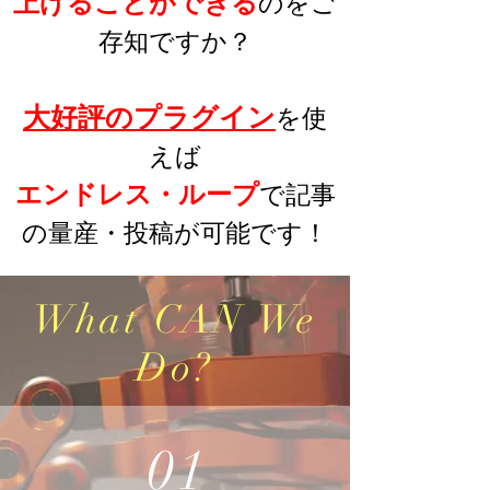
上げる
ことができる
のをご
存知ですか？
大好
評のプラグイン
を使
えば
エンドレス・ループ
で
記事
の量産
​・投稿
が可能です
！
What CAN We
Do?
01