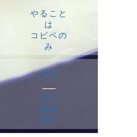
やること
は
コピペの
み
04
電子
書籍
量産