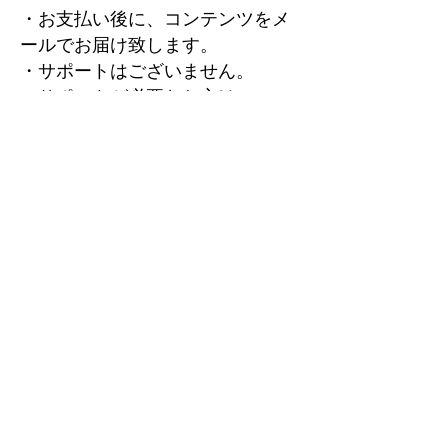
​・お支払い後に、コンテンツをメ
ールでお届け致します。
・サポートはございません。
・サポートが必要なお方は、
+10,000円で１ヶ月間のメールサポ
ートを受けられます。
・ローカル環境では動作を保証し
ていません。
・購入後の再販・転売はできませ
ん。
・このプロジェクトは必ずしも、
効果を保証するものではありませ
ん。効果には個人差があります。
・CHAT GPT３.5の環境で再現性が
確認できております。それ以外の
環境は確認をしておりません。