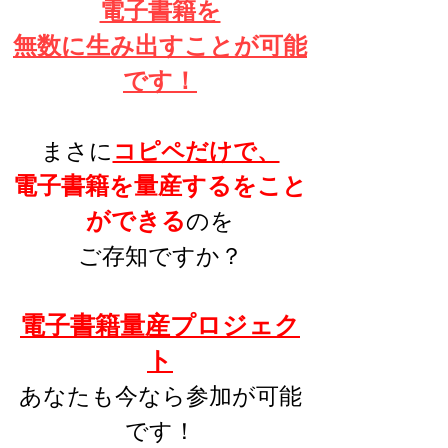
電子書籍を
無数に生み出すことが可能
です！
まさに
コピペだけで、
​電子書籍を量産する
を
こと
ができる
のを
ご存知ですか？
電子書籍量産プロジェク
ト
あなたも今なら参加
が可能
です
！