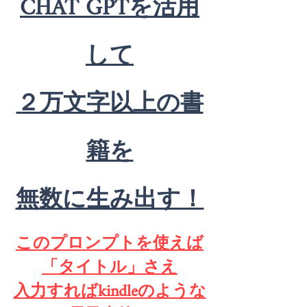
CHAT GPTを活用
して
２万文字以上の書
籍を
​無数に生み出す！
このプロンプトを使えば
「タイトル」さえ
入力すればkindleのような