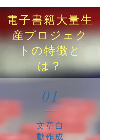
電子書籍大量生
産プロジェク
トの特徴と
は？
01
文章自
動作成