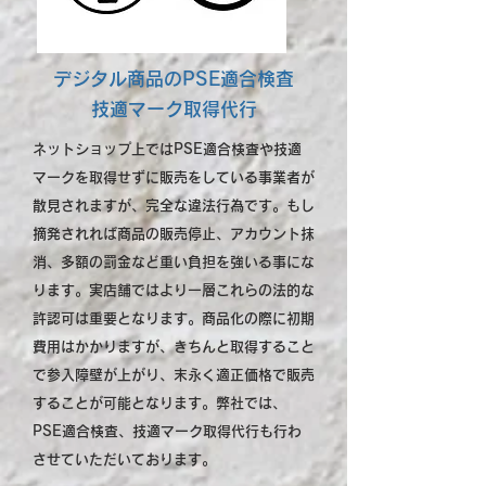
デジタル商品のPSE適合検査
技適マーク取得代行
ネットショップ上ではPSE適合検査や技適
マークを取得せずに販売をしている事業者が
散見されますが、完全な違法行為です。もし
摘発されれば商品の販売停止、アカウント抹
消、多額の罰金など重い負担を強いる事にな
ります。実店舗ではより一層これらの法的な
許認可は重要となります。商品化の際に初期
費用はかかりますが、きちんと取得すること
で参入障壁が上がり、末永く適正価格で販売
することが可能となります。弊社では、
PSE適合検査、技適マーク取得代行も行わ
させていただいております。