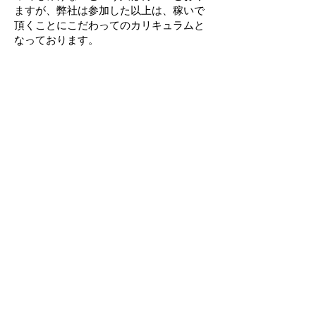
ますが、弊社は参加した以上は、稼いで
頂くことにこだわってのカリキュラムと
なっております。
研修スケジュールは、それぞれのペース
に合わせて進めることが可能です。オン
ラインでできる部分もあるのでご安心く
ださい。
ー 研修日程一例 ー