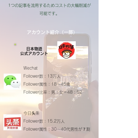
1つの記事を流用するためコストの大幅削減が
可能です。
アカウント紹介（一部）
日本物語
公式アカウント
Wechat
Follower数：13万人
Follower属性：18～45歳
Follower比率：男：女＝48：52
今日头条
Follower数：15.2万人
Follower属性：30～40代男性が７割