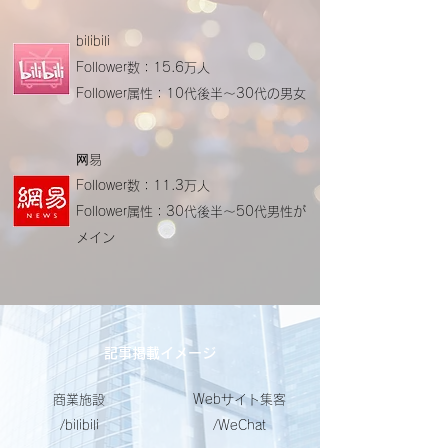
bilibili
Follower数：15.6万人
Follower属性：10代後半～30代の男女
网易
Follower数：11.3万人
Follower属性：30代後半～50代男性が
メイン
記事掲載イメージ
商業施設
Webサイト集客
/bilibili
/WeChat