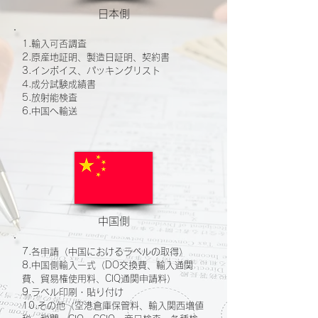
日本側
1.輸入可否調査
2.原産地証明、製造日証明、契約書
3.インボイス、パッキングリスト
4.成分試験成績書
5.放射能検査
6.中国へ輸送
中国側
7.各申請（中国におけるラベルの取得）
8.中国側輸入一式（DO交換費、輸入通関
費、貿易権使用料、CIQ通関申請料）
9.ラベル印刷・貼り付け
10.その他（空港倉庫保管料、輸入関西増値