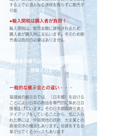
する上で必須となる過程を取らずに販売が
可能
●輸入関税は購入者が負担！
輸入関税は、販売金額に課税されるため、
購入者が購入時に支払います。そのため販
売者は負担の必要はありません
福建省の展示会が中国テレビNEWSに
放映されました！
一般的な展示会との違い・・・
福建省の展示会では、「日本館」を設ける
ことにより日本の商品を専門的に集め注目
度を上げています。その日本館の責任者と
タイアップをしていることから、気に入ら
れた際には、中国現地の政府、大企業との
直接交渉の機会もあります。投資をする企
業が出てくるケースもあります