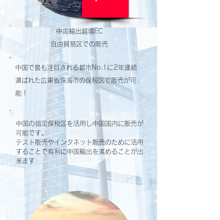
中国輸出越境EC
自由貿易区での販売
中国で最も注目される都市No.1に2年連続
選ばれた広東省珠海市の保税区で販売が可
能！
中国の指定保税区を活用し中国国内に販売が
可能です。
テスト販売やインタネット販売のために活用
することで有利に中国輸出を進めることが出
来ます