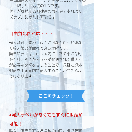
中国国内のバイヤー、卸問屋などにつながる
手っ取り早い方法の1つです。
弊社が提携する福建省の展示会であればリー
ズナブルに参加も可能です
自由貿易区とは・・・
輸入許可、関税、販売許可など貿易障壁な
く輸入製品が販売できる場所です
。
簡単に言えば、中国国内に日本の小さな町
を作り、そこから商品が発送されて購入者
が必要な関税を支払うことで、気軽に海外
製品を中国国内で購入することができるよ
うになります
ここをチェック！
●輸入ラベルがなくてもすぐに販売が
可能！
輸入、販売許可など通常の中国市場で販売