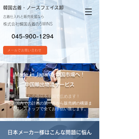
韓国古着・
ノースフェイス卸
古着仕入れと販売支援なら
株式会社韓国古着の5WINS
045-900-1294
メールでお問い合わせ
Made in Japanを中国市場へ！
中国輸出物流サービス
あなたの商品を中国で広めます！
中国国内での計画の第一歩から販売網の構築ま
でワンストップで全てお手伝い致します。
日本メーカー様はこんな問題に悩ん