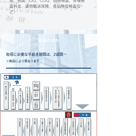
税、税関、CIQ、CCIQ、商品検査、各種検
査料金、貨物輸送保険、食品検疫検査な
ど）
取得の流れ
取得に必要な手続き期間は、2週間～
※商品により異なります