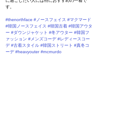
に過ごしたい人には特におすすめの一着で
す。
#thenorthface
#ノースフェイス
#マクマード
#韓国ノースフェイス
#韓国古着
#韓国アウタ
ー
#ダウンジャケット
#冬アウター
#韓国フ
ァッション
#メンズコーデ
#レディースコー
デ
#古着スタイル
#韓国ストリート
#真冬コ
ーデ
#heavyouter
#mcmurdo
#thenorthfaceouter
#カラー別コーデ
#アウ
ター選び
#5wins
参考投稿URL: 
https://www.instagram.com/p/DRlBpFKEqqx/
すべて表示
関連記事