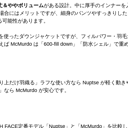
丈＆ややボリューム
がある設計。中に厚手のインナーを
場合にはメリットですが、細身のパンツやすっきりした
える可能性があります。
毛”を使ったダウンジャケットですが、フィルパワー・羽
 McMurdo は「600-fill down」「防水シェル」で
上だけ羽織る」ラフな使い方なら Nuptse が軽く動
なら McMurdo が安心です。
TH FACE定番モデル「Nuptse」と「McMurdo」を比