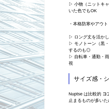
▷ 小物（ニットキ
いた色でもOK
・本格防寒やアウトド
▷ ロング丈を活か
▷ モノトーン（黒
するのも◎
▷ 自転車・通勤・
視
サイズ感・
Nuptse は比較的 
コ
止まるものが多いた