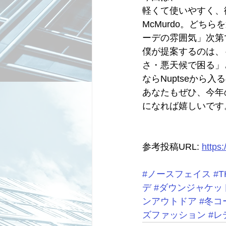
軽くて使いやすく、街
McMurdo。どち
ーデの雰囲気」次第
僕が提案するのは、も
さ・悪天候で困る」と
ならNuptseから
あなたもぜひ、今年
になれば嬉しいです
参考投稿URL: 
https
#ノースフェイス
#T
デ
#ダウンジャケッ
ンアウトドア
#冬コ
ズファッション
#レ