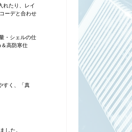
入れたり、レイ
コーデと合わせ
毛量・シェルの仕
重め＆高防寒仕
きやすく、「真
較しました。