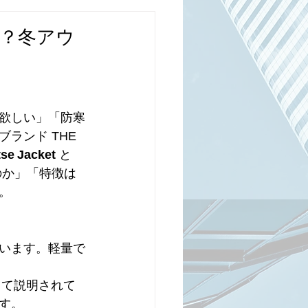
？冬アウ
欲しい」「防寒
ンド THE 
se Jacket
 と
のか」「特徴は
。
います。軽量で
として説明されて
す。 