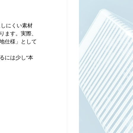
通しにくい素材
ります。実際、
冷地仕様」として
るには少し“本