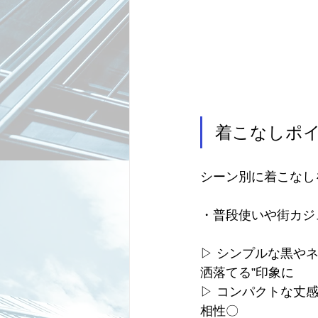
着こなしポ
シーン別に着こなし
・普段使いや街カジュ
▷ シンプルな黒や
洒落てる”印象に
▷ コンパクトな丈
相性〇