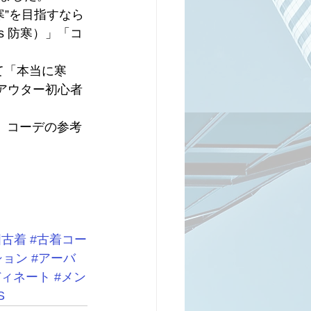
寒”を目指すなら
s 防寒）」「コ
て「本当に寒
・アウター初心者
。コーデの参考
国古着
#古着コー
ション
#アーバ
ディネート
#メン
S