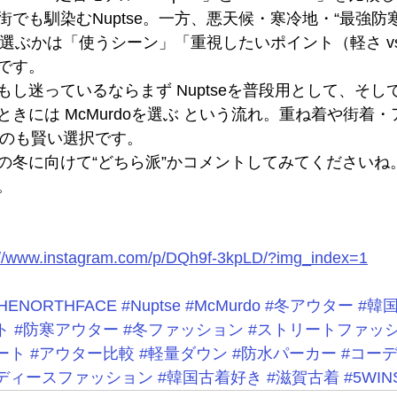
でも馴染むNuptse。一方、悪天候・寒冷地・“最強防
らを選ぶかは「使うシーン」「重視したいポイント（軽さ v
です。
し迷っているならまず Nuptseを普段用として、そし
きには McMurdoを選ぶ という流れ。重ね着や街着
入るのも賢い選択です。
の冬に向けて“どちら派”かコメントしてみてくださいね
。
://www.instagram.com/p/DQh9f-3kpLD/?img_index=1
HENORTHFACE
#Nuptse
#McMurdo
#冬アウター
#韓
ト
#防寒アウター
#冬ファッション
#ストリートファッ
ート
#アウター比較
#軽量ダウン
#防水パーカー
#コー
ディースファッション
#韓国古着好き
#滋賀古着
#5WIN