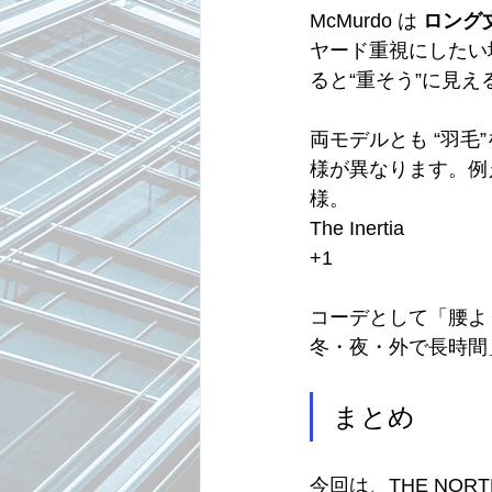
McMurdo は 
ロング
ヤード重視にしたい
ると“重そう”に見
両モデルとも “羽
様が異なります。例えば
様。 
The Inertia
+1
コーデとして「腰より
冬・夜・外で長時間」
まとめ
今回は、THE NOR