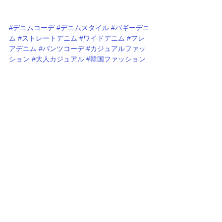
#デニムコーデ
#デニムスタイル
#バギーデニ
ム
#ストレートデニム
#ワイドデニム
#フレ
アデニム
#パンツコーデ
#カジュアルファッ
ション
#大人カジュアル
#韓国ファッション
#レディースコーデ
#メンズコーデ
#古着コー
デ
#ジーンズコーデ
#ボトムスコーデ
#秋コ
ーデ
#春コーデ
#冬コーデ
#夏コーデ
#着回
しコーデ
すべて表示
関連記事