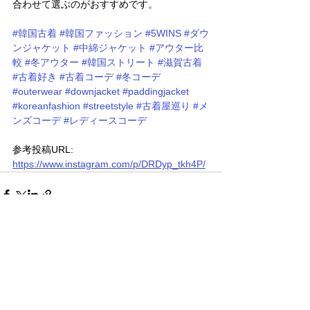
合わせて選ぶのがおすすめです。
#韓国古着
#韓国ファッション
#5WINS
#ダウ
ンジャケット
#中綿ジャケット
#アウター比
較
#冬アウター
#韓国ストリート
#滋賀古着
#古着好き
#古着コーデ
#冬コーデ
#outerwear
#downjacket
#paddingjacket
#koreanfashion
#streetstyle
#古着屋巡り
#メ
ンズコーデ
#レディースコーデ
参考投稿URL: 
https://www.instagram.com/p/DRDyp_tkh4P/
すべて表示
関連記事