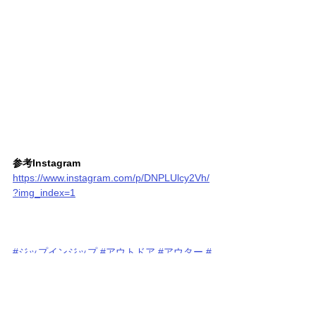
参考Instagram
https://www.instagram.com/p/DNPLUlcy2Vh/
?img_index=1
#ジップインジップ
#アウトドア
#アウター
#
防寒
#マウンテンパーカー
#THE_NORTH_FACE
#ノースフェイス
#ア
ウトドアファッション
#街着コーデ
#3シーズ
ン対応
#防寒アウター
#機能性アウター
#秋