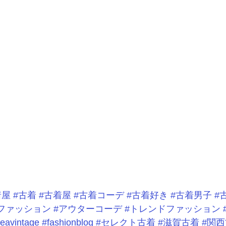
着屋
#古着
#古着屋
#古着コーデ
#古着好き
#古着男子
#
ファッション
#アウターコーデ
#トレンドファッション
eavintage
#fashionblog
#セレクト古着
#滋賀古着
#関