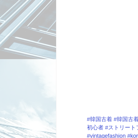
#韓国古着
#韓国古
初心者
#ストリート
#vintagefashion
#kor