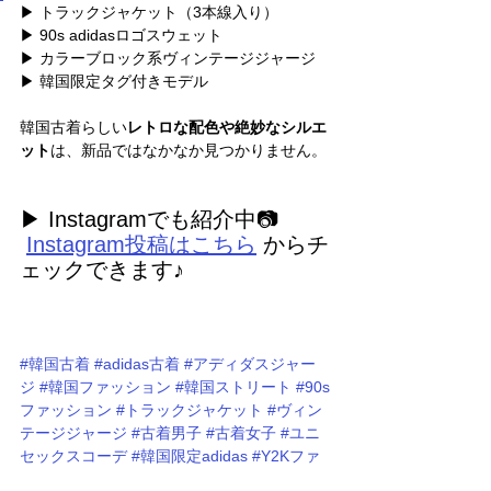
▶︎ トラックジャケット（3本線入り）
▶︎ 90s adidasロゴスウェット
▶︎ カラーブロック系ヴィンテージジャージ
▶︎ 韓国限定タグ付きモデル
韓国古着らしい
レトロな配色や絶妙なシルエ
ット
は、新品ではなかなか見つかりません。
▶ Instagramでも紹介中📷
Instagram投稿はこちら
 からチ
ェックできます♪
#韓国古着
#adidas古着
#アディダスジャー
ジ
#韓国ファッション
#韓国ストリート
#90s
ファッション
#トラックジャケット
#ヴィン
テージジャージ
#古着男子
#古着女子
#ユニ
セックスコーデ
#韓国限定adidas
#Y2Kファ
ッション
#韓国古着スタイル