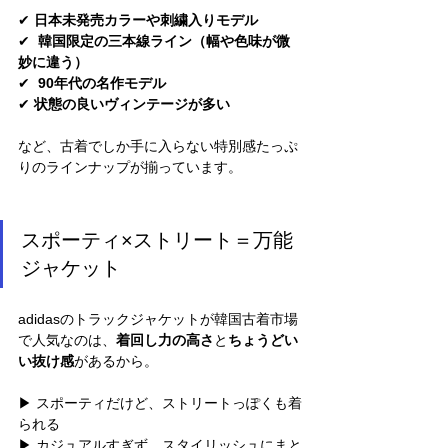
✔ 
日本未発売カラーや刺繍入りモデル
✔ 
 韓国限定の三本線ライン（幅や色味が微
妙に違う）
✔ 
 90年代の名作モデル
✔ 
状態の良いヴィンテージが多い
など、古着でしか手に入らない特別感たっぷ
りのラインナップが揃っています。
スポーティ×ストリート＝万能
ジャケット
adidasのトラックジャケットが韓国古着市場
で人気なのは、
着回し力の高さ
と
ちょうどい
い抜け感
があるから。
▶︎ スポーティだけど、ストリートっぽくも着
られる
▶︎ カジュアルすぎず、スタイリッシュにまと