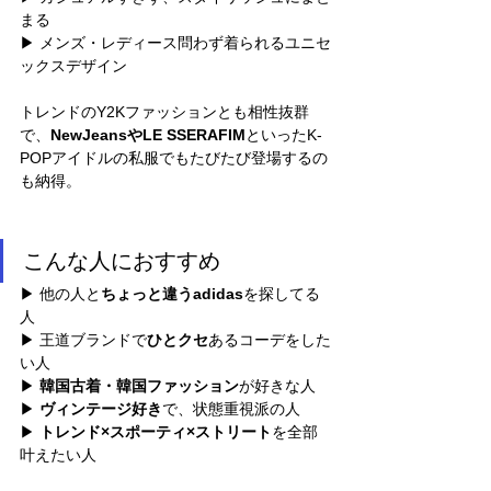
まる
▶︎ メンズ・レディース問わず着られるユニセ
ックスデザイン
トレンドのY2Kファッションとも相性抜群
で、
NewJeansやLE SSERAFIM
といったK-
POPアイドルの私服でもたびたび登場するの
も納得。
こんな人におすすめ
▶︎ 他の人と
ちょっと違うadidas
を探してる
人
▶︎ 王道ブランドで
ひとクセ
あるコーデをした
い人
▶︎ 
韓国古着・韓国ファッション
が好きな人
▶︎ 
ヴィンテージ好き
で、状態重視派の人
▶︎ 
トレンド×スポーティ×ストリート
を全部
叶えたい人